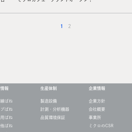
1
2
品情報
生産体制
企業情報
細線ばね
製造設備
企業方針
ップばね
計測・分析機器
会社概要
療用ばね
品質環境保証
事業所
の他ばね
ミクロのCSR