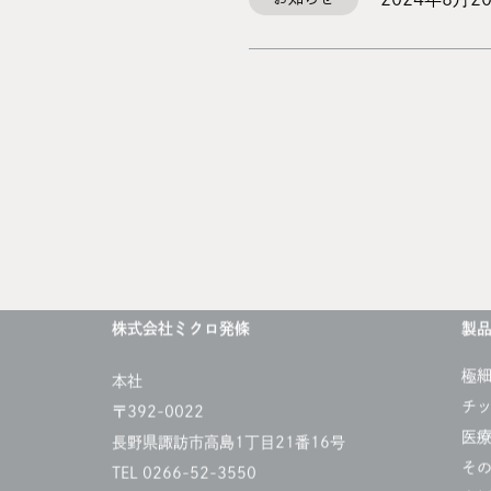
株式会社ミクロ発條
製
極
本社
チ
〒392-0022
医
長野県諏訪市高島1丁目21番16号
そ
TEL 0266-52-3550